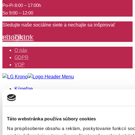
Po-Pi 8:00 – 17:00h
So 9:00 – 12:00
Sledujte naše sociálne siete a nechajte sa inšpirovať
cebook
Instagram
Tiktok
O nás
GDPR
VOP
Kúpeľne
Obklady a dlažby
Sanitárna keramika a nábytok
Vane a sprchovacie kúty
Vodovodné batérie a kúpeľňové doplnky
Táto webstránka používa súbory cookies
Kuchyne
Na prispôsobenie obsahu a reklám, poskytovanie funkcií so
Podlahy a dvere