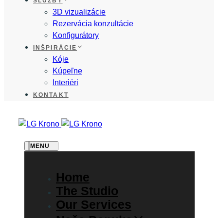
SLUŽBY
3D vizualizácie
Rezervácia konzultácie
Konfigurátory
INŠPIRÁCIE
Kóje
Kúpeľne
Interiéri
KONTAKT
MENU
Home
The Studio
Our Services