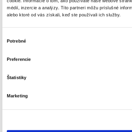
cookie. Informácie o tom, ako používate naše webové stránk
Podlahy
médií, inzercie a analýzy. Títo partneri môžu príslušné info
Dvere
alebo ktoré od vás získali, keď ste používali ich služby.
Katalógy
Služby
3D vizualizácie
Výber
Rezervácia konzultácie
Potrebné
súhlasu
Konfigurátory
Inšpirácie
Preferencie
Kóje
Kúpeľne
Interiéri
Štatistiky
Kontakt
Marketing