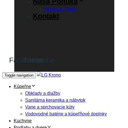
Naša Ponuka
House of Tones
Kontakt
Facebook
Twitter
Youtube
Toggle navigation
Kúpeľne
Obklady a dlažby
Sanitárna keramika a nábytok
Vane a sprchovacie kúty
Vodovodné batérie a kúpeľňové doplnky
Kuchyne
Podlahy a dvere